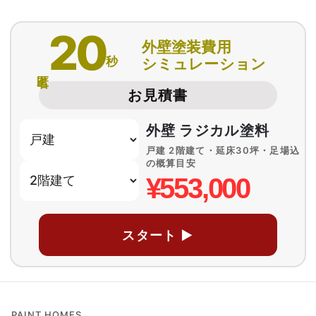
20
外壁塗装費用
秒
シミュレーション
匿名
お見積書
外壁 ラジカル塗料
戸建 2階建て・延床30坪・足場込
の概算目安
¥553,000
スタート ▶
PAINT HOMES