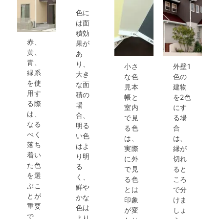
色に
は面
積効
赤、
果が
黄、
あ
青、
り、
小さ
外壁1
緑系
大き
な色
色の
を使
な面
見本
建物
用す
積の
帳と
を2色
る際
場
室内
にす
は、
合、
で見
る場
なる
明る
る色
合
べく
い色
は、
は、
落ち
はよ
実際
縁が
着い
り明
に外
切れ
た色
る
で見
ると
を選
く、
る色
ころ
ぶこ
鮮や
とは
で分
とが
かな
印象
けま
重要
色は
が変
しょ
で
より