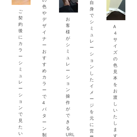
自
色
身
ご
や
で
契
お
デ
シ
約
客
ザ
A
ミ
後
様
イ
４
ュ
に
が
ナ
サ
レ
カ
シ
ー
イ
ー
ラ
ミ
お
ズ
シ
ー
ュ
す
の
ョ
シ
レ
す
色
ン
ミ
ー
め
見
し
ュ
シ
カ
本
た
レ
ョ
ラ
を
イ
ー
ン
ー
お
メ
シ
操
で
渡
ー
ョ
作
4
し
ジ
ン
が
パ
い
を
で
で
タ
た
元
見
き
ー
し
に
た
る
ン
ま
営
い
URL
制
す