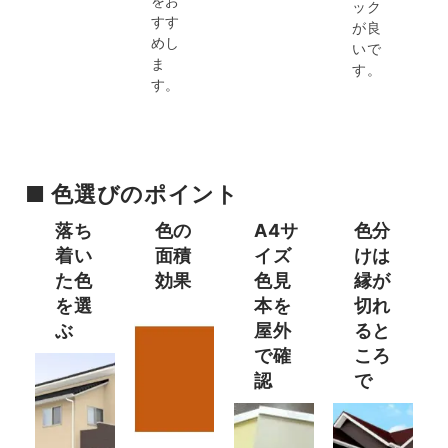
をお
ック
すす
が良
めし
いで
ま
す。
す。
■ 色選びのポイント
落ち
色の
A4サ
色分
着い
面積
イズ
けは
た色
効果
色見
縁が
を選
本を
切れ
ぶ
屋外
ると
で確
ころ
認​
で​