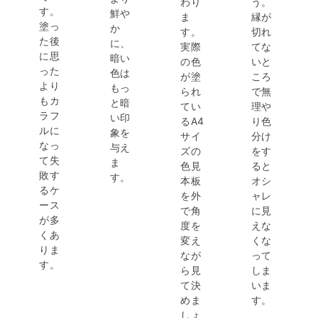
わり
う。
す。
鮮や
ま
縁が
塗っ
か
す。
切れ
た後
に、
実際
てな
に思
暗い
の色
いと
った
色は
が塗
ころ
より
もっ
られ
で無
もカ
と暗
てい
理や
ラフ
い印
るA4
り色
ルに
象を
サイ
分け
なっ
与え
ズの
をす
て失
ま
色見
ると
敗す
す。
本板
オシ
るケ
を外
ャレ
ース
で角
に見
が多
度を
えな
くあ
変え
くな
りま
なが
って
す。
ら見
しま
て決
いま
めま
す。
しょ