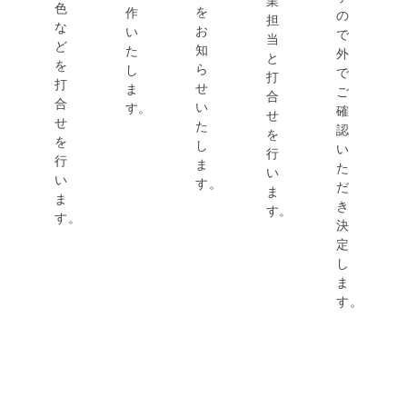
業
色
を
作
の
担
な
お
い
で
当
ど
知
た
外
と
を
ら
し
で
打
打
せ
ま
ご
合
合
い
す。
確
せ
せ
た
認
を
を
し
い
行
行
ま
た
い
い
す。
だ
ま
ま
き
す。
す。
決
定
し
ま
す。