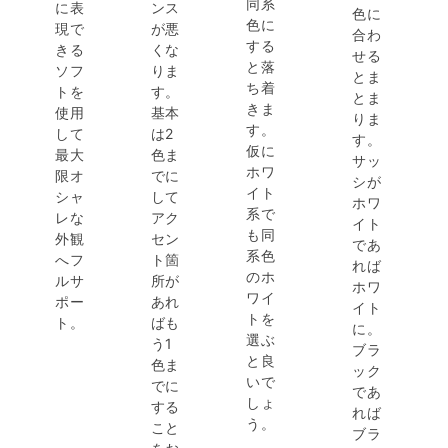
同系
に表
ンス
色に
色に
現で
が悪
合わ
する
きる
くな
せる
と落
ソフ
りま
とま
ち着
トを
す。
とま
きま
使用
基本
りま
す。
して
は2
す。
仮に
最大
色ま
サッ
ホワ
限オ
でに
シが
イト
シャ
して
ホワ
系で
レな
アク
イト
も同
外観
セン
であ
系色
へフ
ト箇
れば
のホ
ルサ
所が
ホワ
ワイ
ポー
あれ
イト
トを
ト。
ばも
に。
選ぶ
う1
ブラ
と良
色ま
ック
いで
でに
であ
しょ
する
れば
う。
こと
ブラ