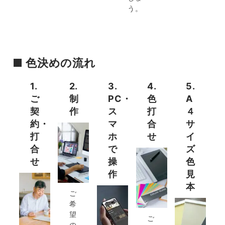
う。
■ 色決めの流れ
1.
2.
3.
4.
5.
ご
制
PC・
色
A
契
作
ス
打
４
約・
マ
合
サ
打
ホ
せ
イ
合
で
ズ
せ
操
色
作
見
本
ご
希
望
ご
の