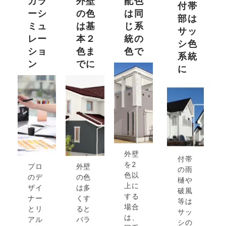
カラ
外壁
配色
付帯
ーシ
の色
は同
部は
ミュ
は基
じ系
サッ
レー
本２
統の
シ色
ショ
色ま
色で
系統
ン
でに
に
外壁
付帯
を2
プロ
外壁
の雨
色以
のデ
の色
樋や
上に
ザイ
は多
破風
する
ナー
くす
等は
場合
とリ
ると
サッ
は、
アル
バラ
シの