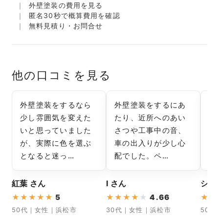
外壁塗装の費用を見る
匿名30秒で概算費用を確認
無料見積り・お問合せ
他の口コミを見る
外壁塗装をするなら
外壁塗装をするにあ
外
少し雰囲気を変えた
たり、近所へのあい
気
いと思っていました
さつや工事中の音、
が
が、実際に色を選ぶ
車の出入りが少し心
な
となると迷っ…
配でした。ペ…
か
紅葉 さん
I さん
シン
★
★
★
★
★
5
★
★
★
★
★
4.66
★
★
50代｜女性｜浜松市
30代｜女性｜浜松市
50