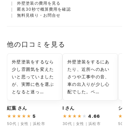
外壁塗装の費用を見る
匿名30秒で概算費用を確認
無料見積り・お問合せ
他の口コミを見る
外壁塗装をするなら
外壁塗装をするにあ
外
少し雰囲気を変えた
たり、近所へのあい
気
いと思っていました
さつや工事中の音、
が
が、実際に色を選ぶ
車の出入りが少し心
な
となると迷っ…
配でした。ペ…
か
紅葉 さん
I さん
シン
★
★
★
★
★
5
★
★
★
★
★
4.66
★
★
50代｜女性｜浜松市
30代｜女性｜浜松市
50